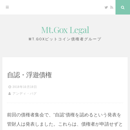
Twitter
RSS
Sea
Mt.Gox Legal
Skip
to
MT.GOXビットコイン債権者グループ
content
自認・浮遊債権
2018年10月19日
アンディ・パグ
前回の債権者集会で、”自認”債権を認めるという発表を
管財人は発表しました。これらは、債権者が申請せずと