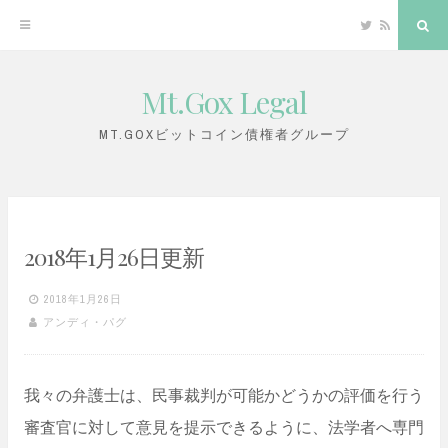
Twitter
RSS
Sea
Mt.Gox Legal
Skip
to
MT.GOXビットコイン債権者グループ
content
2018年1月26日更新
2018年1月26日
アンディ・パグ
我々の弁護士は、民事裁判が可能かどうかの評価を行う
審査官に対して意見を提示できるように、法学者へ専門